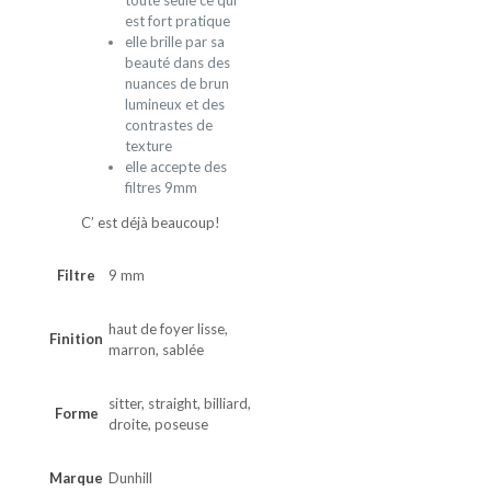
toute seule ce qui
est fort pratique
elle brille par sa
beauté dans des
nuances de brun
lumineux et des
contrastes de
texture
elle accepte des
filtres 9mm
C’ est déjà beaucoup!
Filtre
9 mm
haut de foyer lisse,
Finition
marron, sablée
sitter, straight, billiard,
Forme
droite, poseuse
Marque
Dunhill