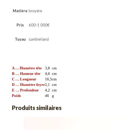
Matière
bruyère
Prix
600-1 000€
Tuyau
cumberland
A … Diamètre tête
3,8
cm
B … Hauteur tête
4,6
cm
C … Longueur
16,5
cm
D … Diamètre foyer
2,1
cm
E … Profondeur
4,2
cm
Poids
46
g
Produits similaires