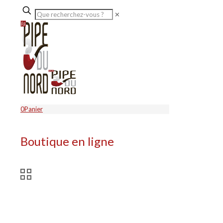
✕
0
Panier
Boutique en ligne