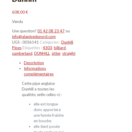
608,00
€
Vendu
Une question?
01 42 08 23 47
ou
info@alapipedunord.com
UGS :
0036141
Catégories :
Dunhill
,
Pipes
Étiquettes :
4303
,
billiard
,
cumberland
,
DUNHILL
,
sitter
,
straight
Description
Informations
complémentaires
Cette pipe anglaise
Dunhill a toutes les
qualités; enfin celles-ci :
elle est longue
donc apportera
une fumée fraîche
en bouche
elle tient posée