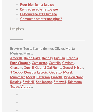
Pour bien fumer la pipe
L’entretien et le nettoyage
Le bourrage et l’allumage
Comment acheter une pipe ?
Les pipes
Bruyère. Terre. Ecume de mer. Olivier. Morta.
Merisier. Maïs…
Amorelli
.
Baldo Baldi
.
Bentley
.
Big Ben
.
Brebbia
.
Butz-Choquin
.
Caminetto
.
Castello
.
Cavicchi
.
Chacom
.
Dunhill
.
Gabriel Dal Fiume
.
Genod
.
Hilson
.
Il Ceppo
.
L’Anatra
.
Lacroix
.
Gepetto
.
Morel
.
Mummert
.
Morel
.
Peterson
.
Piazolla
.
Pipe du Nord
.
Rostiak
.
Savinelli
.
Ser Jacopo
.
Stanwell
.
Talamona
.
Tsuge
.
Viprati
…