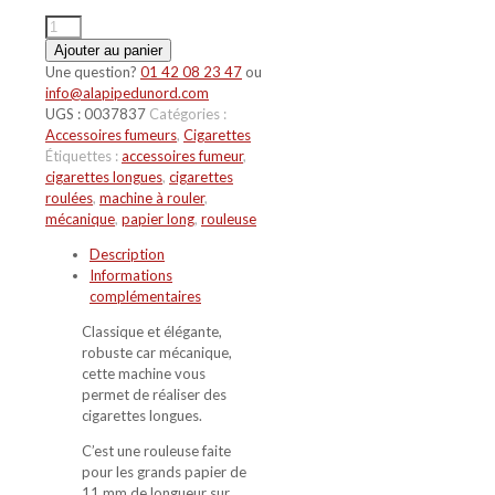
quantité
de
Ajouter au panier
Machine
Une question?
01 42 08 23 47
ou
à
info@alapipedunord.com
rouler
UGS :
0037837
Catégories :
cigarettes
Accessoires fumeurs
,
Cigarettes
longues
Étiquettes :
accessoires fumeur
,
cigarettes longues
,
cigarettes
roulées
,
machine à rouler
,
mécanique
,
papier long
,
rouleuse
Description
Informations
complémentaires
Classique et élégante,
robuste car mécanique,
cette machine vous
permet de réaliser des
cigarettes longues.
C’est une rouleuse faite
pour les grands papier de
11 mm de longueur sur