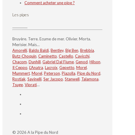
Comment acheter une pipe ?
Les pipes
Bruyère. Terre. Ecume de mer. Olivier. Morta.
Merisier. Maïs…
Amorelli
.
Baldo Baldi
.
Bentley
.
Big Ben
.
Brebbia
.
Butz-Choquin
.
Caminetto
.
Castello
.
Cavicchi
.
Chacom
.
Dunhill
.
Gabriel Dal Fiume
.
Genod
.
Hilson
.
Il Ceppo
.
L’Anatra
.
Lacroix
.
Gepetto
.
Morel
.
Mummert
.
Morel
.
Peterson
.
Piazolla
.
Pipe du Nord
.
Rostiak
.
Savinelli
.
Ser Jacopo
.
Stanwell
.
Talamona
.
Tsuge
.
Viprati
…
© 2026 A la Pipe du Nord