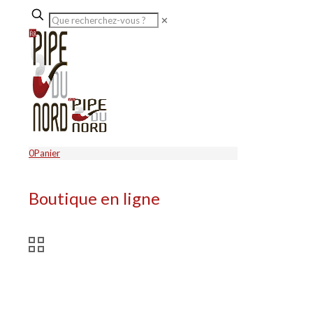
✕
0
Panier
Boutique en ligne