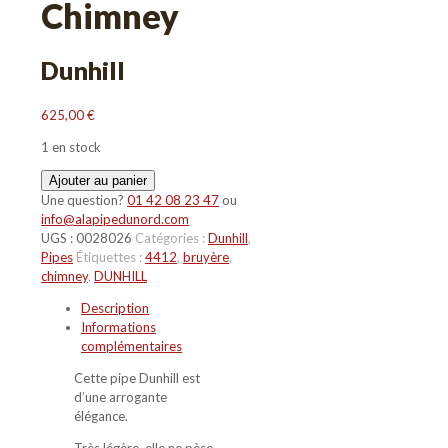
Chimney
Dunhill
625,00
€
1 en stock
quantité
Ajouter au panier
de
Une question?
01 42 08 23 47
ou
Bruyere
info@alapipedunord.com
4412
UGS :
0028026
Catégories :
Dunhill
,
Chimney
Pipes
Étiquettes :
4412
,
bruyère
,
chimney
,
DUNHILL
Description
Informations
complémentaires
Cette pipe Dunhill est
d’une arrogante
élégance.