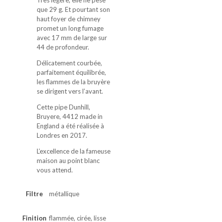
Très légère, elle ne pèse
que 29 g. Et pourtant son
haut foyer de chimney
promet un long fumage
avec 17 mm de large sur
44 de profondeur.
Délicatement courbée,
parfaitement équilibrée,
les flammes de la bruyère
se dirigent vers l’avant.
Cette pipe Dunhill,
Bruyere, 4412 made in
England a été réalisée à
Londres en 2017.
L’excellence de la fameuse
maison au point blanc
vous attend.
Filtre
métallique
Finition
flammée, cirée, lisse