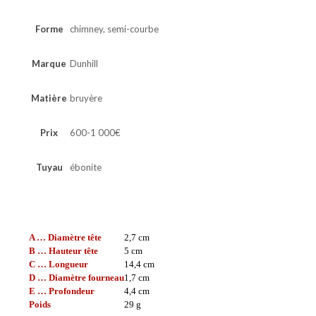
Forme
chimney, semi-courbe
Marque
Dunhill
Matière
bruyère
Prix
600-1 000€
Tuyau
ébonite
A … Diamètre tête
2,7 cm
B … Hauteur tête
5 cm
C … Longueur
14,4 cm
D … Diamètre fourneau
1,7 cm
E … Profondeur
4,4 cm
Poids
29 g