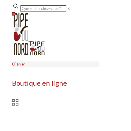
✕
0
Panier
Boutique en ligne