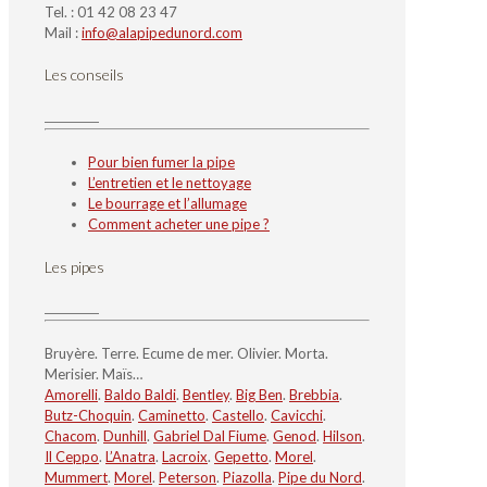
Tel. : 01 42 08 23 47
Mail :
info@alapipedunord.com
Les conseils
Pour bien fumer la pipe
L’entretien et le nettoyage
Le bourrage et l’allumage
Comment acheter une pipe ?
Les pipes
Bruyère. Terre. Ecume de mer. Olivier. Morta.
Merisier. Maïs…
Amorelli
.
Baldo Baldi
.
Bentley
.
Big Ben
.
Brebbia
.
Butz-Choquin
.
Caminetto
.
Castello
.
Cavicchi
.
Chacom
.
Dunhill
.
Gabriel Dal Fiume
.
Genod
.
Hilson
.
Il Ceppo
.
L’Anatra
.
Lacroix
.
Gepetto
.
Morel
.
Mummert
.
Morel
.
Peterson
.
Piazolla
.
Pipe du Nord
.