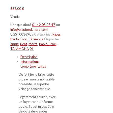
356,00
€
Vendu
Une question?
01 42 08 23 47
ou
info@alapipedunord.com
UGS :
0036905
Catégories :
Pipes
,
Paolo Croci
,
Talamona
Étiquettes :
apple
,
Bent
,
morta
,
Paolo Croci
,
TALAMONA
,
XL
Description
Informations
complémentaires
De fort belle taille, cette
pipe en morta noir sablé
présente un superbe
veinage concentrique.
Légèrement courbe, avec
un foyer rond de forme
apple, il vaut mieux être
de doté de grandes