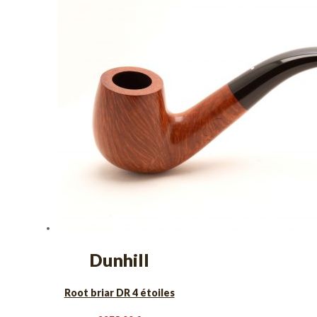
Dunhill
Root briar DR 4 étoiles