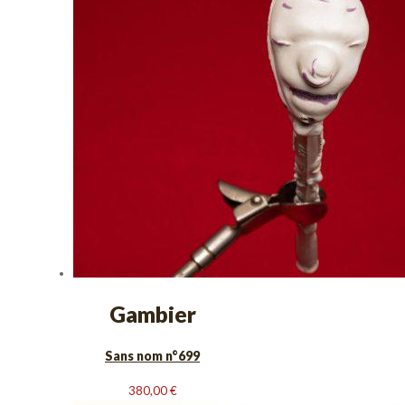
Gambier
Sans nom n°699
380,00
€