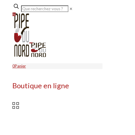
✕
0
Panier
Boutique en ligne