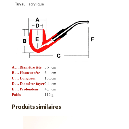
Tuyau
acrylique
A … Diamètre tête
5,7
cm
B … Hauteur tête
6
cm
C … Longueur
15,5
cm
D … Diamètre foyer
2,4
cm
E … Profondeur
4,3
cm
Poids
112
g
Produits similaires