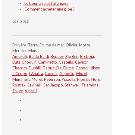
Le bourrage et l’allumage
Comment acheter une pipe ?
Les pipes
Bruyère. Terre. Ecume de mer. Olivier. Morta.
Merisier. Maïs…
Amorelli
.
Baldo Baldi
.
Bentley
.
Big Ben
.
Brebbia
.
Butz-Choquin
.
Caminetto
.
Castello
.
Cavicchi
.
Chacom
.
Dunhill
.
Gabriel Dal Fiume
.
Genod
.
Hilson
.
Il Ceppo
.
L’Anatra
.
Lacroix
.
Gepetto
.
Morel
.
Mummert
.
Morel
.
Peterson
.
Piazolla
.
Pipe du Nord
.
Rostiak
.
Savinelli
.
Ser Jacopo
.
Stanwell
.
Talamona
.
Tsuge
.
Viprati
…