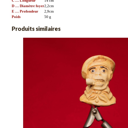
C … Longueur
14
cm
D … Diamètre foyer
2,2
cm
E … Profondeur
2,9
cm
Poids
50
g
Produits similaires