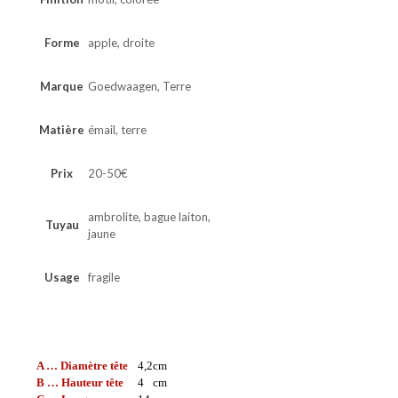
Forme
apple, droite
Marque
Goedwaagen, Terre
Matière
émail, terre
Prix
20-50€
ambrolite, bague laiton,
Tuyau
jaune
Usage
fragile
A … Diamètre tête
4,2
cm
B … Hauteur tête
4
cm