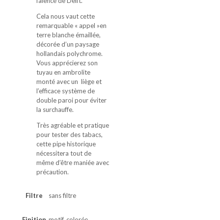
faïence de Delft.
Cela nous vaut cette
remarquable « appel »en
terre blanche émaillée,
décorée d’un paysage
hollandais polychrome.
Vous apprécierez son
tuyau en ambrolite
monté avec un liège et
l’efficace système de
double paroi pour éviter
la surchauffe.
Très agréable et pratique
pour tester des tabacs,
cette pipe historique
nécessitera tout de
même d’être maniée avec
précaution.
Filtre
sans filtre
Finition
motif, colorée