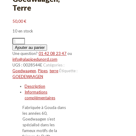
Terre
50,00
€
10 en stock
quantité
de
Ajouter au panier
Moulin
Une question?
01 42 08 23 47
ou
hollandais
info@alapipedunord.com
polychrome
UGS :
0028544E
Catégories :
Goedwaagen
,
Pipes
,
terre
Étiquette :
GOEDEWAAGEN
Description
Informations
complémentaires
Fabriquée à Gouda dans
les années 60,
Goedwaagen s’est
spécialisé dans les
fameux motifs de la