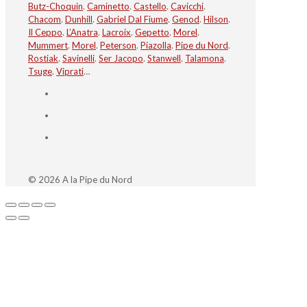
Butz-Choquin
.
Caminetto
.
Castello
.
Cavicchi
.
Chacom
.
Dunhill
.
Gabriel Dal Fiume
.
Genod
.
Hilson
.
Il Ceppo
.
L’Anatra
.
Lacroix
.
Gepetto
.
Morel
.
Mummert
.
Morel
.
Peterson
.
Piazolla
.
Pipe du Nord
.
Rostiak
.
Savinelli
.
Ser Jacopo
.
Stanwell
.
Talamona
.
Tsuge
.
Viprati
…
© 2026 A la Pipe du Nord