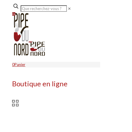
✕
0
Panier
Boutique en ligne