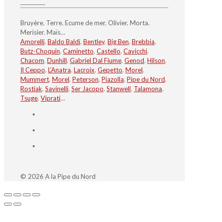
Bruyère. Terre. Ecume de mer. Olivier. Morta.
Merisier. Maïs…
Amorelli
.
Baldo Baldi
.
Bentley
.
Big Ben
.
Brebbia
.
Butz-Choquin
.
Caminetto
.
Castello
.
Cavicchi
.
Chacom
.
Dunhill
.
Gabriel Dal Fiume
.
Genod
.
Hilson
.
Il Ceppo
.
L’Anatra
.
Lacroix
.
Gepetto
.
Morel
.
Mummert
.
Morel
.
Peterson
.
Piazolla
.
Pipe du Nord
.
Rostiak
.
Savinelli
.
Ser Jacopo
.
Stanwell
.
Talamona
.
Tsuge
.
Viprati
…
© 2026 A la Pipe du Nord