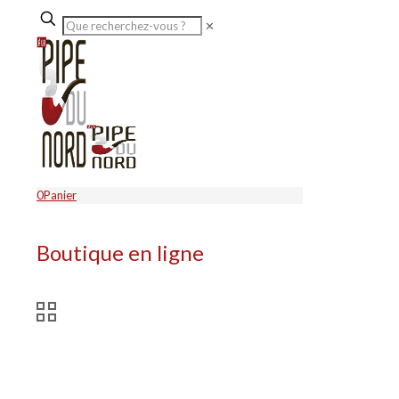
✕
0
Panier
Boutique en ligne