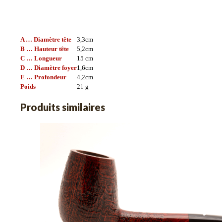
A … Diamètre tête
3,3
cm
B … Hauteur tête
5,2
cm
C … Longueur
15
cm
D … Diamètre foyer
1,6
cm
E … Profondeur
4,2
cm
Poids
21
g
Produits similaires