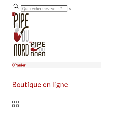
✕
0
Panier
Boutique en ligne