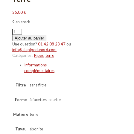
25,00
€
9 en stock
quantité
de
Ajouter au panier
Pipe
Une question?
01 42 08 23 47
ou
en
info@alapipedunord.com
terre
Catégories :
Pipes
,
terre
Lama
Informations
Germany
complémentaires
Filtre
sans filtre
Forme
à facettes, courbe
Matière
terre
Tuyau
ébonite