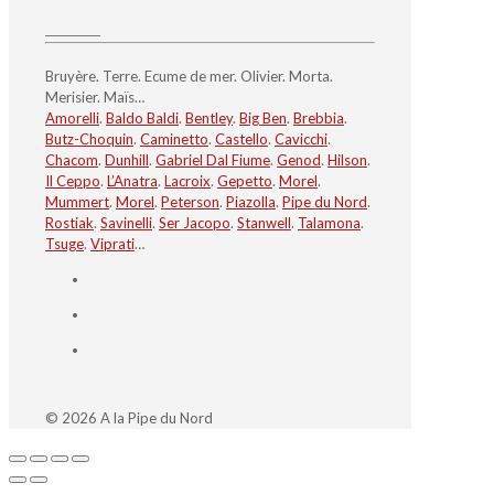
Bruyère. Terre. Ecume de mer. Olivier. Morta.
Merisier. Maïs…
Amorelli
.
Baldo Baldi
.
Bentley
.
Big Ben
.
Brebbia
.
Butz-Choquin
.
Caminetto
.
Castello
.
Cavicchi
.
Chacom
.
Dunhill
.
Gabriel Dal Fiume
.
Genod
.
Hilson
.
Il Ceppo
.
L’Anatra
.
Lacroix
.
Gepetto
.
Morel
.
Mummert
.
Morel
.
Peterson
.
Piazolla
.
Pipe du Nord
.
Rostiak
.
Savinelli
.
Ser Jacopo
.
Stanwell
.
Talamona
.
Tsuge
.
Viprati
…
© 2026 A la Pipe du Nord