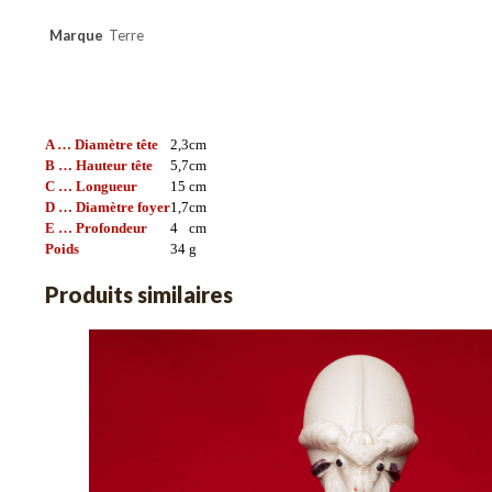
Marque
Terre
A … Diamètre tête
2,3
cm
B … Hauteur tête
5,7
cm
C … Longueur
15
cm
D … Diamètre foyer
1,7
cm
E … Profondeur
4
cm
Poids
34
g
Produits similaires