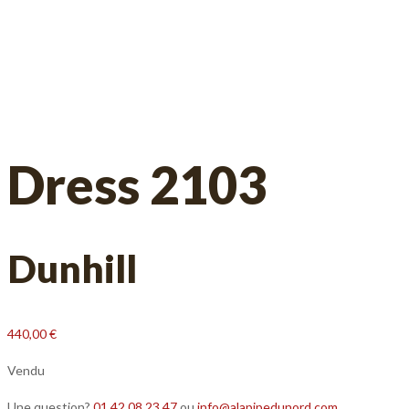
Dress 2103
Dunhill
440,00
€
Vendu
Une question?
01 42 08 23 47
ou
info@alapipedunord.com