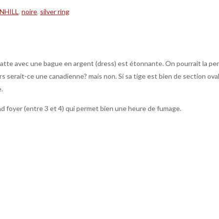
NHILL
,
noire
,
silver ring
e matte avec une bague en argent (dress) est étonnante. On pourrait la pens
rs serait-ce une canadienne? mais non. Si sa tige est bien de section ovale
.
nd foyer (entre 3 et 4) qui permet bien une heure de fumage.