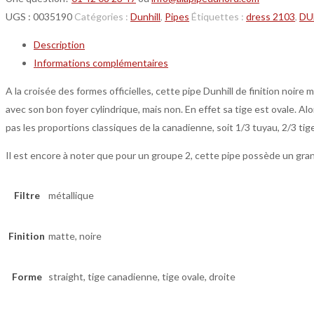
UGS :
0035190
Catégories :
Dunhill
,
Pipes
Étiquettes :
dress 2103
,
DU
Description
Informations complémentaires
A la croisée des formes officielles, cette pipe Dunhill de finition noir
avec son bon foyer cylindrique, mais non. En effet sa tige est ovale. Alo
pas les proportions classiques de la canadienne, soit 1/3 tuyau, 2/3 tige
Il est encore à noter que pour un groupe 2, cette pipe possède un gra
Filtre
métallique
Finition
matte, noire
Forme
straight, tige canadienne, tige ovale, droite