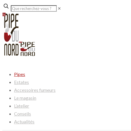
✕
Pipes
Estates
Accessoires fumeurs
Le magasin
L’atelier
Conseils
Actualités