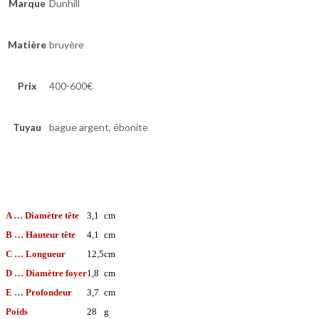
Marque
Dunhill
Matière
bruyère
Prix
400-600€
Tuyau
bague argent, ébonite
A … Diamètre tête
3,1
cm
B … Hauteur tête
4,1
cm
C … Longueur
12,5
cm
D … Diamètre foyer
1,8
cm
E … Profondeur
3,7
cm
Poids
28
g