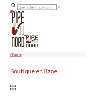
✕
0
Panier
Boutique en ligne