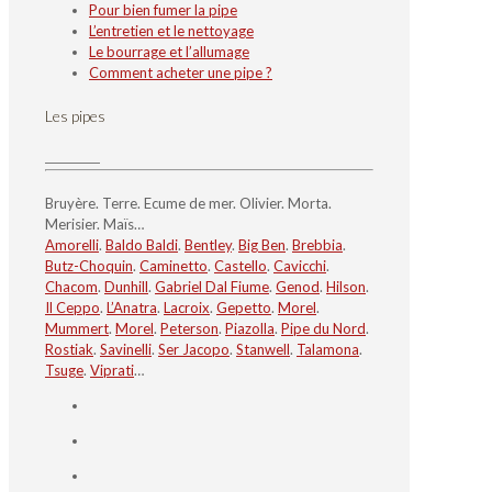
Pour bien fumer la pipe
L’entretien et le nettoyage
Le bourrage et l’allumage
Comment acheter une pipe ?
Les pipes
Bruyère. Terre. Ecume de mer. Olivier. Morta.
Merisier. Maïs…
Amorelli
.
Baldo Baldi
.
Bentley
.
Big Ben
.
Brebbia
.
Butz-Choquin
.
Caminetto
.
Castello
.
Cavicchi
.
Chacom
.
Dunhill
.
Gabriel Dal Fiume
.
Genod
.
Hilson
.
Il Ceppo
.
L’Anatra
.
Lacroix
.
Gepetto
.
Morel
.
Mummert
.
Morel
.
Peterson
.
Piazolla
.
Pipe du Nord
.
Rostiak
.
Savinelli
.
Ser Jacopo
.
Stanwell
.
Talamona
.
Tsuge
.
Viprati
…