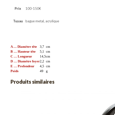
Prix
100-150€
Tuyau
bague metal, acrylique
A … Diamètre tête
3,7
cm
B … Hauteur tête
5,1
cm
C … Longueur
14,5
cm
D … Diamètre foyer
2,2
cm
E … Profondeur
4,5
cm
Poids
49
g
Produits similaires