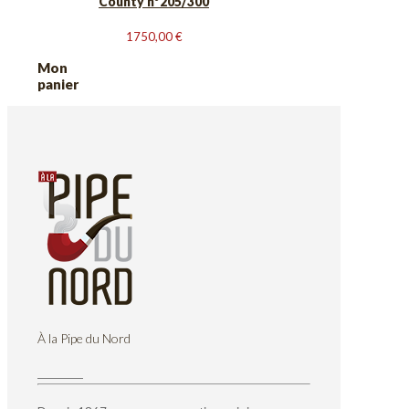
County n°205/300
1750,00
€
Mon
panier
À la Pipe du Nord