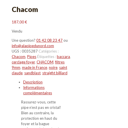
Chacom
187,00
€
Vendu
Une question?
01 42 08 23 47
ou
info@alapipedunord.com
UGS :
0035287
Catégories :
Chacom
,
Pipes
Étiquettes :
baccara
,
cerclage foyer
,
CHACOM
,
filtres
9mm
,
made in France
,
noire
,
saint
claude
,
sandblast
,
straight billiard
Description
Informations
complémentaires
Rassurez-vous, cette
pipe n’est pas en cristal!
Bien au contraire, la
protection en haut du
foyer et la bague