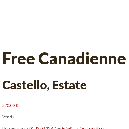
Free Canadienne
Castello, Estate
320,00
€
Vendu
Une question?
01 42 08 23 47
ou
info@alapipedunord.com