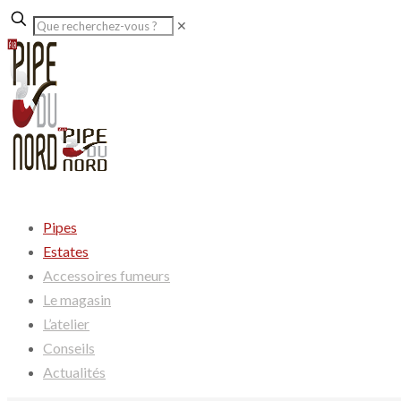
✕
Pipes
Estates
Accessoires fumeurs
Le magasin
L’atelier
Conseils
Actualités