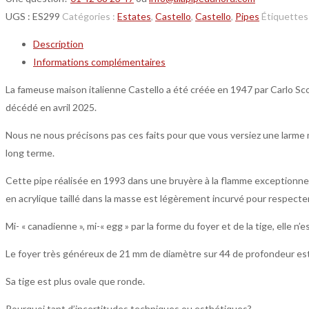
UGS :
ES299
Catégories :
Estates
,
Castello
,
Castello
,
Pipes
Étiquettes
Description
Informations complémentaires
La fameuse maison italienne Castello a été créée en 1947 par Carlo Scott
décédé en avril 2025.
Nous ne nous précisons pas ces faits pour que vous versiez une larme m
long terme.
Cette pipe réalisée en 1993 dans une bruyère à la flamme exceptionnel
en acrylique taillé dans la masse est légèrement incurvé pour respecter l
Mi- « canadienne », mi-« egg » par la forme du foyer et de la tige, elle n’est
Le foyer très généreux de 21 mm de diamètre sur 44 de profondeur est 
Sa tige est plus ovale que ronde.
Pourquoi tant d’incertitudes techniques ou esthétiques?