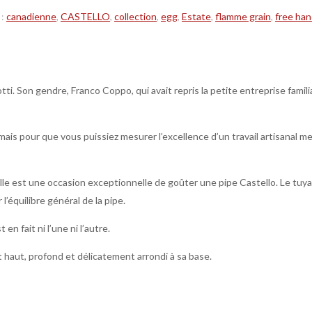
 :
canadienne
,
CASTELLO
,
collection
,
egg
,
Estate
,
flamme grain
,
free ha
i. Son gendre, Franco Coppo, qui avait repris la petite entreprise familia
ais pour que vous puissiez mesurer l’excellence d’un travail artisanal me
le est une occasion exceptionnelle de goûter une pipe Castello. Le tuya
’équilibre général de la pipe.
 en fait ni l’une ni l’autre.
haut, profond et délicatement arrondi à sa base.