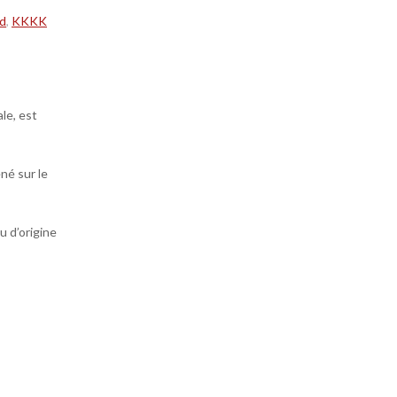
nd
,
KKKK
le, est
né sur le
u d’origine