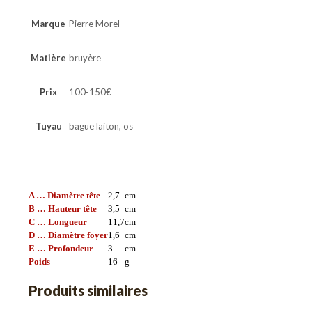
Marque
Pierre Morel
Matière
bruyère
Prix
100-150€
Tuyau
bague laiton, os
A … Diamètre tête
2,7
cm
B … Hauteur tête
3,5
cm
C … Longueur
11,7
cm
D … Diamètre foyer
1,6
cm
E … Profondeur
3
cm
Poids
16
g
Produits similaires