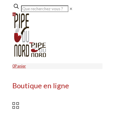
✕
0
Panier
Boutique en ligne