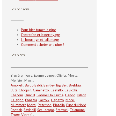
Les conseils
Pour bien fumer la pipe
L’entretien et le nettoyage
Le bourrage et l’allumage
Comment acheter une pipe ?
Les pipes
Bruyère. Terre. Ecume de mer. Olivier. Morta.
Merisier. Maïs…
Amorelli
.
Baldo Baldi
.
Bentley
.
Big Ben
.
Brebbia
.
Butz-Choquin
.
Caminetto
.
Castello
.
Cavicchi
.
Chacom
.
Dunhill
.
Gabriel Dal Fiume
.
Genod
.
Hilson
.
Il Ceppo
.
L’Anatra
.
Lacroix
.
Gepetto
.
Morel
.
Mummert
.
Morel
.
Peterson
.
Piazolla
.
Pipe du Nord
.
Rostiak
.
Savinelli
.
Ser Jacopo
.
Stanwell
.
Talamona
.
Tsuge
.
Viprati
…