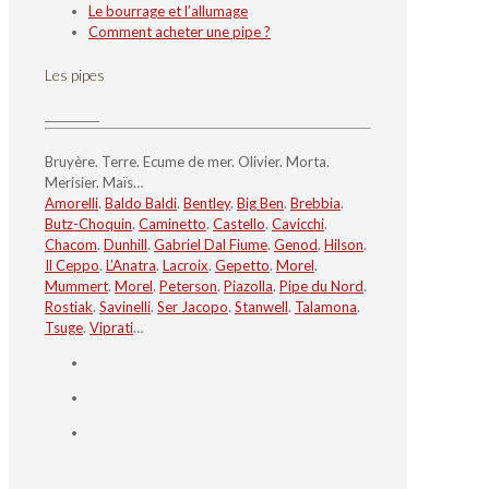
Le bourrage et l’allumage
Comment acheter une pipe ?
Les pipes
Bruyère. Terre. Ecume de mer. Olivier. Morta.
Merisier. Maïs…
Amorelli
.
Baldo Baldi
.
Bentley
.
Big Ben
.
Brebbia
.
Butz-Choquin
.
Caminetto
.
Castello
.
Cavicchi
.
Chacom
.
Dunhill
.
Gabriel Dal Fiume
.
Genod
.
Hilson
.
Il Ceppo
.
L’Anatra
.
Lacroix
.
Gepetto
.
Morel
.
Mummert
.
Morel
.
Peterson
.
Piazolla
.
Pipe du Nord
.
Rostiak
.
Savinelli
.
Ser Jacopo
.
Stanwell
.
Talamona
.
Tsuge
.
Viprati
…