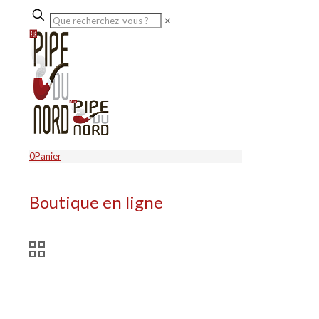
✕
0
Panier
Boutique en ligne