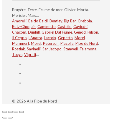
Bruyère. Terre. Ecume de mer. Olivier. Morta.
Merisier. Maïs…
Amorelli
.
Baldo Baldi
.
Bentley
.
Big Ben
.
Brebbia
.
Butz-Choquin
.
Caminetto
.
Castello
.
Cavicchi
.
Chacom
.
Dunhill
.
Gabriel Dal Fiume
.
Genod
.
Hilson
.
Il Ceppo
.
L’Anatra
.
Lacroix
.
Gepetto
.
Morel
.
Mummert
.
Morel
.
Peterson
.
Piazolla
.
Pipe du Nord
.
Rostiak
.
Savinelli
.
Ser Jacopo
.
Stanwell
.
Talamona
.
Tsuge
.
Viprati
…
© 2026 A la Pipe du Nord