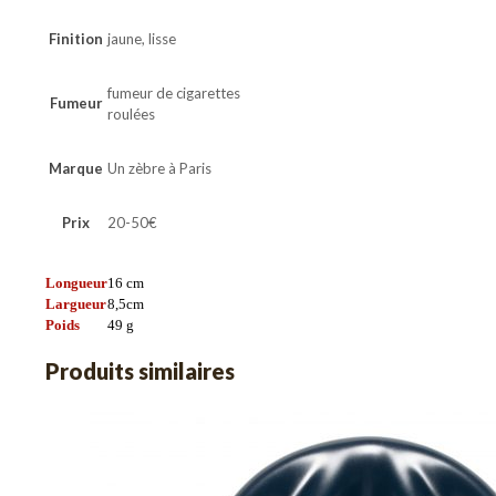
Finition
jaune, lisse
fumeur de cigarettes
Fumeur
roulées
Marque
Un zèbre à Paris
Prix
20-50€
Longueur
16
cm
Largueur
8,5
cm
Poids
49
g
Produits similaires