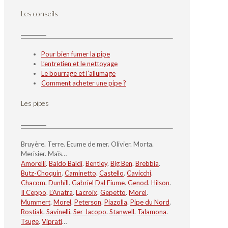
Les conseils
Pour bien fumer la pipe
L’entretien et le nettoyage
Le bourrage et l’allumage
Comment acheter une pipe ?
Les pipes
Bruyère. Terre. Ecume de mer. Olivier. Morta.
Merisier. Maïs…
Amorelli
.
Baldo Baldi
.
Bentley
.
Big Ben
.
Brebbia
.
Butz-Choquin
.
Caminetto
.
Castello
.
Cavicchi
.
Chacom
.
Dunhill
.
Gabriel Dal Fiume
.
Genod
.
Hilson
.
Il Ceppo
.
L’Anatra
.
Lacroix
.
Gepetto
.
Morel
.
Mummert
.
Morel
.
Peterson
.
Piazolla
.
Pipe du Nord
.
Rostiak
.
Savinelli
.
Ser Jacopo
.
Stanwell
.
Talamona
.
Tsuge
.
Viprati
…