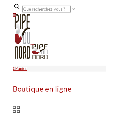
✕
0
Panier
Boutique en ligne